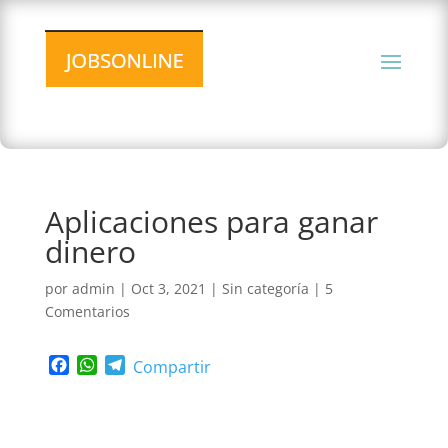
Aplicaciones para ganar
dinero
por
admin
|
Oct 3, 2021
|
Sin categoría
|
5
Comentarios
F
W
T
Compartir
a
h
e
c
a
l
e
t
e
b
s
g