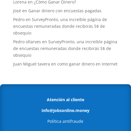
Lorena
en
¿Cómo Ganar Dinero?
José
en
Ganar dinero con encuestas pagadas
Pedro
en
SurveyPronto, una increíble página de
encuestas remuneradas donde recibirás 5$ de
obsequio
Pedro ollarves
en
SurveyPronto, una increíble página
de encuestas remuneradas donde recibirás 5$ de
obsequio
Juan Miguel tavera
en
como ganar dinero en internet
Atención al cliente
info@jobsonline.money
Política antifraude