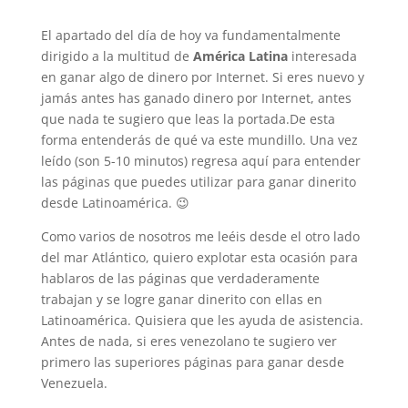
o
A
r
o
p
a
El apartado del día de hoy va fundamentalmente
k
p
m
dirigido a la multitud de
América Latina
interesada
en ganar algo de dinero por Internet. Si eres nuevo y
jamás antes has ganado dinero por Internet, antes
que nada te sugiero que leas la portada.De esta
forma entenderás de qué va este mundillo. Una vez
leído (son 5-10 minutos) regresa aquí para entender
las páginas que puedes utilizar para ganar dinerito
desde Latinoamérica. 😉
Como varios de nosotros me leéis desde el otro lado
del mar Atlántico, quiero explotar esta ocasión para
hablaros de las páginas que verdaderamente
trabajan y se logre ganar dinerito con ellas en
Latinoamérica. Quisiera que les ayuda de asistencia.
Antes de nada, si eres venezolano te sugiero ver
primero las superiores páginas para ganar desde
Venezuela.