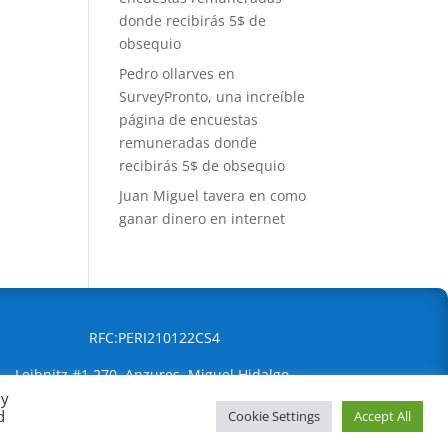
donde recibirás 5$ de
obsequio
Pedro ollarves
en
SurveyPronto, una increíble
página de encuestas
remuneradas donde
recibirás 5$ de obsequio
Juan Miguel tavera
en
como
ganar dinero en internet
RFC:PERI210122CS4
Leibnitz #1 270, Anzures, Miguel Hidalgo,
By
Ciudad de México, 11590
d
Cookie Settings
Accept All