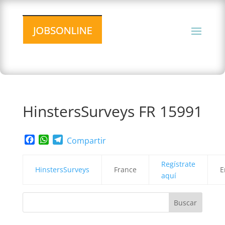
HinstersSurveys FR 15991
Facebook
WhatsApp
Telegram
Compartir
Regístrate
HinstersSurveys
France
E
aquí