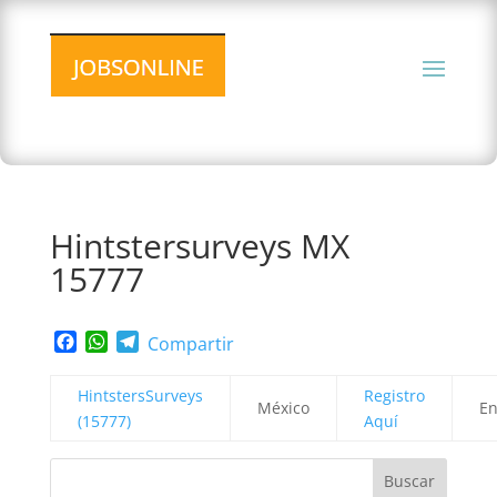
Hintstersurveys MX
15777
Facebook
WhatsApp
Telegram
Compartir
HintstersSurveys
Registro
México
En
(15777)
Aquí