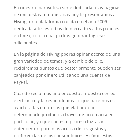
a
h
e
c
a
l
En nuestra maravillosa serie dedicada a las páginas
e
t
e
de encuestas remuneradas hoy te presentamos a
b
s
g
Hiving, una plataforma nacida en el año 2009
o
A
r
dedicada a los estudios de mercado y a los paneles
o
p
a
en línea, con la cual podrás generar ingresos
k
p
m
adicionales.
En la página de Hiving podrás opinar acerca de una
gran variedad de temas, y a cambio de ello,
recibiremos puntos que posteriormente pueden ser
canjeados por dinero utilizando una cuenta de
PayPal.
Cuando recibimos una encuesta a nuestro correo
electrónico y la respondemos, lo que hacemos es
ayudar a las empresas que elaboran un
determinado producto a través de una marca en
particular, ya que con este proceso lograrán
entender un poco más acerca de los gustos y
preferencias de los consumidores, y cómo estos