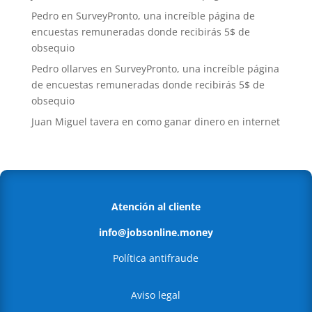
Pedro
en
SurveyPronto, una increíble página de
encuestas remuneradas donde recibirás 5$ de
obsequio
Pedro ollarves
en
SurveyPronto, una increíble página
de encuestas remuneradas donde recibirás 5$ de
obsequio
Juan Miguel tavera
en
como ganar dinero en internet
Atención al cliente
info@jobsonline.money
Política antifraude
Aviso legal