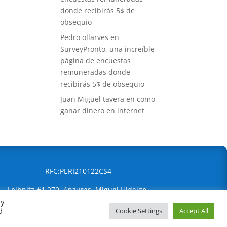
donde recibirás 5$ de
obsequio
Pedro ollarves
en
SurveyPronto, una increíble
página de encuestas
remuneradas donde
recibirás 5$ de obsequio
Juan Miguel tavera
en
como
ganar dinero en internet
RFC:PERI210122CS4
Leibnitz #1 270, Anzures, Miguel Hidalgo,
By
Ciudad de México, 11590
d
Cookie Settings
Accept All