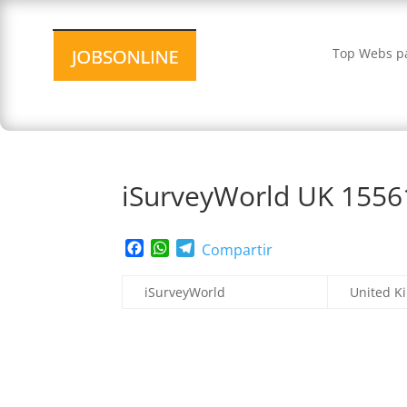
Top Webs pa
iSurveyWorld UK 1556
Facebook
WhatsApp
Telegram
Compartir
iSurveyWorld
United K