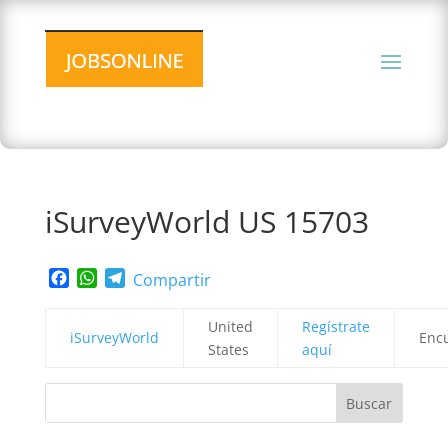
iSurveyWorld US 15703
Facebook
WhatsApp
Telegram
Compartir
United
Regístrate
iSurveyWorld
Enc
States
aquí