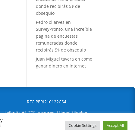
donde recibirás 5$ de
obsequio
Pedro ollarves
en
SurveyPronto, una increíble
página de encuestas
remuneradas donde
recibirás 5$ de obsequio
Juan Miguel tavera
en
como
ganar dinero en internet
RFC:PERI210122CS4
Leibnitz #1 270, Anzures, Miguel Hidalgo,
By
Ciudad de México, 11590
d
Cookie Settings
Accept All