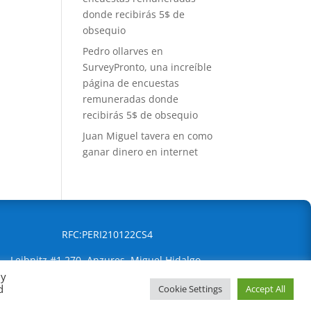
donde recibirás 5$ de
obsequio
Pedro ollarves
en
SurveyPronto, una increíble
página de encuestas
remuneradas donde
recibirás 5$ de obsequio
Juan Miguel tavera
en
como
ganar dinero en internet
RFC:PERI210122CS4
Leibnitz #1 270, Anzures, Miguel Hidalgo,
By
Ciudad de México, 11590
d
Cookie Settings
Accept All