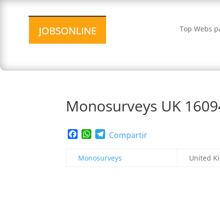
Top Webs pa
Monosurveys UK 1609
Facebook
WhatsApp
Telegram
Compartir
Monosurveys
United K