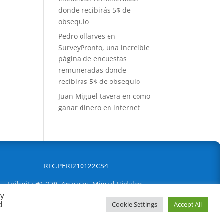
donde recibirás 5$ de
obsequio
Pedro ollarves
en
SurveyPronto, una increíble
página de encuestas
remuneradas donde
recibirás 5$ de obsequio
Juan Miguel tavera
en
como
ganar dinero en internet
RFC:PERI210122CS4
Leibnitz #1 270, Anzures, Miguel Hidalgo,
By
Ciudad de México, 11590
d
Cookie Settings
Accept All