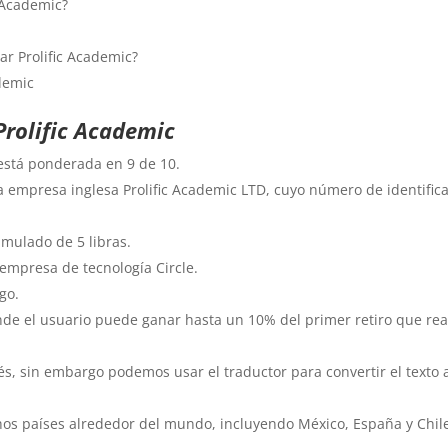
c Academic?
ar Prolific Academic?
ademic
rolific Academic
 está ponderada en 9 de 10.
 la empresa inglesa Prolific Academic LTD, cuyo número de identific
mulado de 5 libras.
 empresa de tecnología Circle.
go.
de el usuario puede ganar hasta un 10% del primer retiro que rea
lés, sin embargo podemos usar el traductor para convertir el texto 
hos países alrededor del mundo, incluyendo México, España y Chil