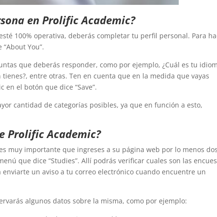
rsona en Prolific Academic?
esté 100% operativa, deberás completar tu perfil personal. Para ha
e “About You”.
guntas que deberás responder, como por ejemplo, ¿Cuál es tu idiom
ón tienes?, entre otras. Ten en cuenta que en la medida que vayas
 en el botón que dice “Save”.
or cantidad de categorías posibles, ya que en función a esto,
e Prolific Academic?
 es muy importante que ingreses a su página web por lo menos do
 menú que dice “Studies”. Allí podrás verificar cuales son las encue
á enviarte un aviso a tu correo electrónico cuando encuentre un
ervarás algunos datos sobre la misma, como por ejemplo: