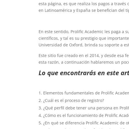
b
s
g
esta página, es que realiza los pagos a través 
o
A
r
en Latinoamérica y España se benefician del t
o
p
a
k
p
m
En este sentido, Prolific Academic les paga a
científicos, y tal es su prestigio que importa
Universidad de Oxford, brinda su soporte a es
Este sitio fue creado en el 2014, y desde esa 
esta razón, a continuación hablaremos un poc
Lo que encontrarás en este art
Elementos fundamentales de Prolific Acade
¿Cuál es el proceso de registro?
¿Qué perfil debe tener una persona en Proli
¿Cómo es el funcionamiento de Prolific Aca
¿En qué se diferencia Prolific Academic de o