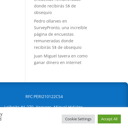
donde recibirás 5$ de
obsequio
Pedro ollarves
en
SurveyPronto, una increíble
página de encuestas
remuneradas donde
recibirás 5$ de obsequio
Juan Miguel tavera
en
como
ganar dinero en internet
RFC:PERI210122CS4
Leibnitz #1 270, Anzures, Miguel Hidalgo,
By
Ciudad de México, 11590
d
Cookie Settings
Accept All