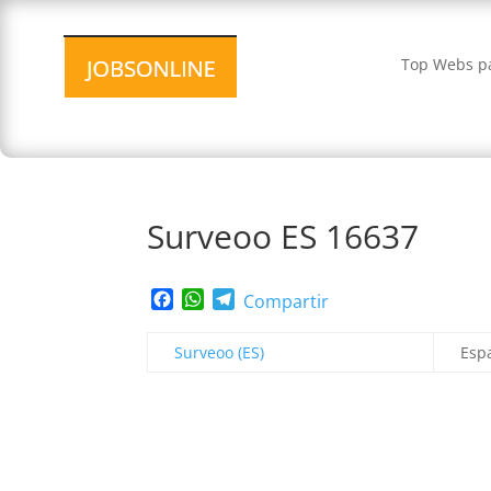
Top Webs pa
Surveoo ES 16637
Facebook
WhatsApp
Telegram
Compartir
Surveoo (ES)
Esp