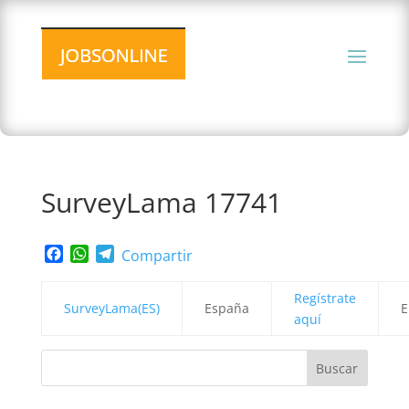
SurveyLama 17741
Facebook
WhatsApp
Telegram
Compartir
Regístrate
SurveyLama(ES)
España
E
aquí