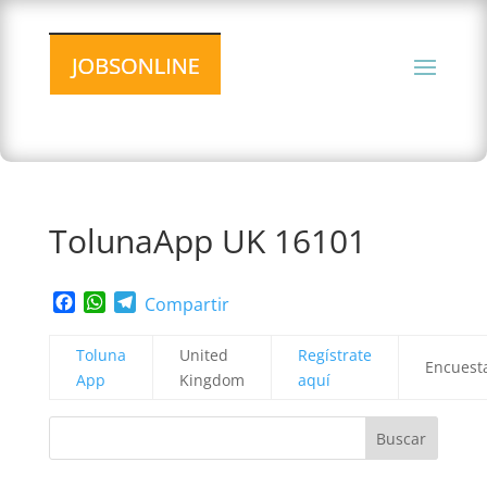
TolunaApp UK 16101
Facebook
WhatsApp
Telegram
Compartir
Toluna
United
Regístrate
Encuest
App
Kingdom
aquí